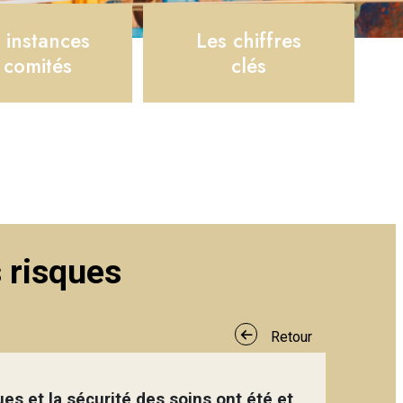
 instances
Les chiffres
 comités
clés
 risques
Retour
ues et la sécurité des soins ont été et