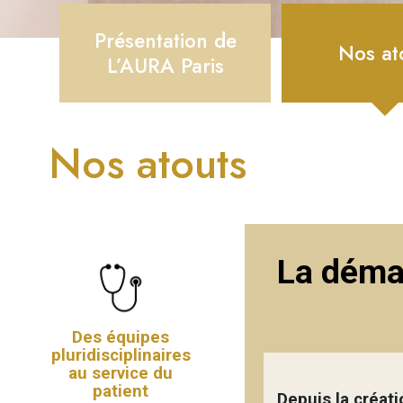
Présentation de
Nos at
L’AURA Paris
Nos atouts
La démar
Des équipes
pluridisciplinaires
au service du
patient
Depuis la créati