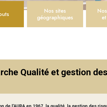
Nos sites
Nos
outs
géographiques
et
che Qualité et gestion des
on de l’AURA en 1967, la qualité, la gestion des risq