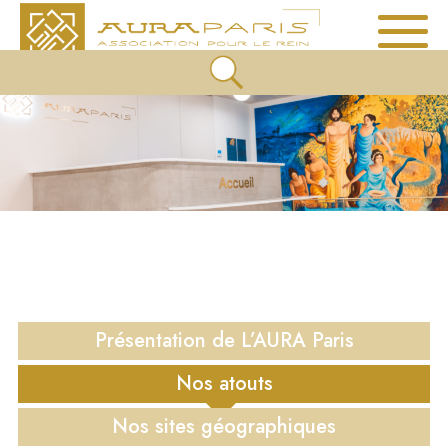
Présentation de
L’AURA Paris
Nos atouts
Nos sites
géographiques