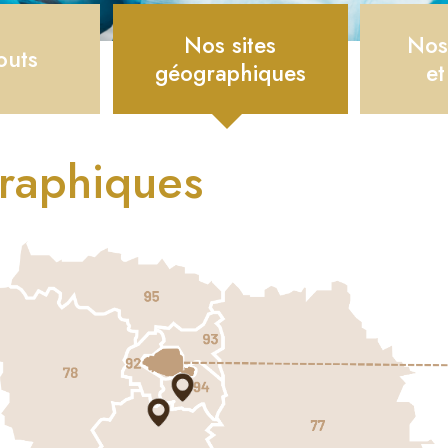
Nos sites
Nos
outs
géographiques
et
graphiques