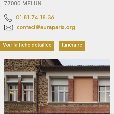
77000 MELUN
01.81.74.18.36
contact@auraparis.org
Voir la fiche détaillée
Itinéraire