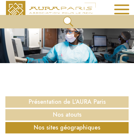
Présentation de
L’AURA Paris
Nos atouts
Nos sites
géographiques