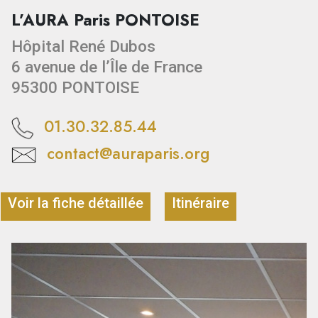
L’AURA Paris PONTOISE
Hôpital René Dubos
6 avenue de l’Île de France
95300 PONTOISE
01.30.32.85.44
contact@auraparis.org
Voir la fiche détaillée
Itinéraire